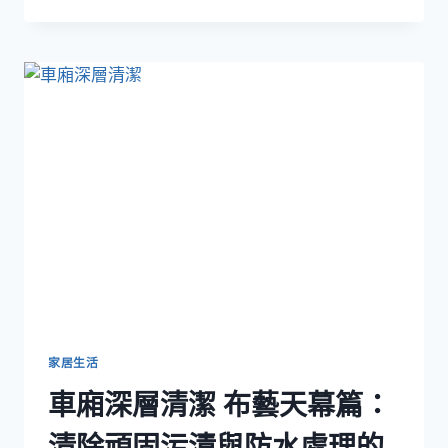
季
回
南
天：
香
港
企
業
辦
公
室
地
毯
清
潔
的
關
鍵
家居生活
時
車廂深層清潔 布藝天幕篇：
期
清除頑固污漬與防水處理的