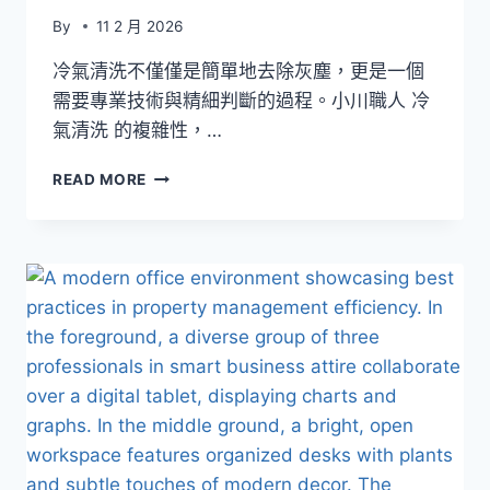
By
11 2 月 2026
冷氣清洗不僅僅是簡單地去除灰塵，更是一個
需要專業技術與精細判斷的過程。小川職人 冷
氣清洗 的複雜性，…
冷
READ MORE
氣
清
洗
與
塑
膠
老
化：
洗
冷
氣
藥
劑