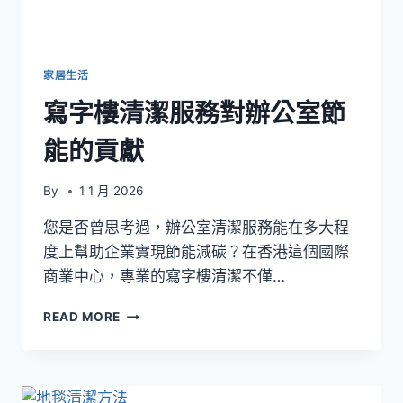
FI
模
組
與
家居生活
洗
寫字樓清潔服務對辦公室節
冷
氣
能的貢獻
安
全
性
By
1 1 月 2026
說
明
您是否曾思考過，辦公室清潔服務能在多大程
度上幫助企業實現節能減碳？在香港這個國際
商業中心，專業的寫字樓清潔不僅…
寫
READ MORE
字
樓
清
潔