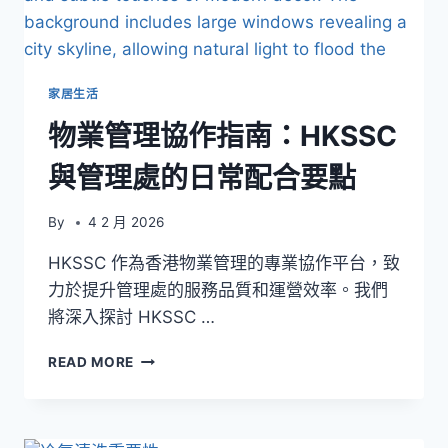
與
材
質
相
容
家居生活
性
物業管理協作指南：HKSSC
要
點
與管理處的日常配合要點
By
4 2 月 2026
HKSSC 作為香港物業管理的專業協作平台，致
力於提升管理處的服務品質和運營效率。我們
將深入探討 HKSSC …
物
READ MORE
業
管
理
協