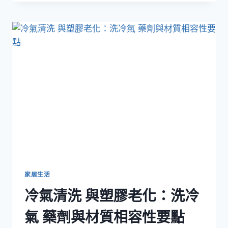
店
舖
快
速
轉
型
的
清
拆
工
程
策
略
家居生活
冷氣清洗 與塑膠老化：洗冷
氣 藥劑與材質相容性要點