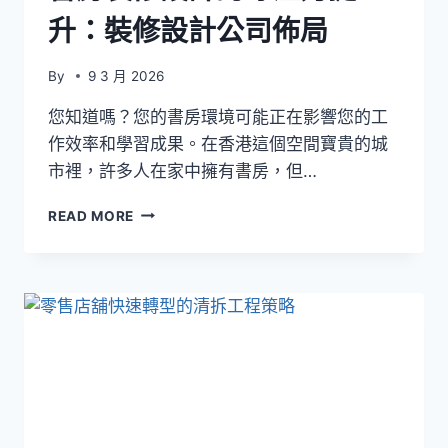
見
升：裝修設計公司佈局
誤
解
一
By
9 3 月 2026
次
釐
您知道嗎？您的書房環境可能正在影響您的工
清
作效率和學習成果。在香港這個空間寶貴的城
市裡，許多人在家中擁有書房，但…
書
READ MORE
房
裝
修
設
計
的
專
注
力
提
升：