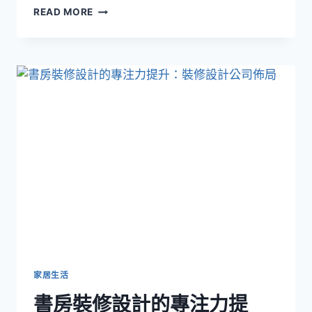
READ MORE
你
問
催
眠
治
療
師
「全
程
清
醒
嗎」？
關
於
催
眠
的
五
家居生活
個
書房裝修設計的專注力提
常