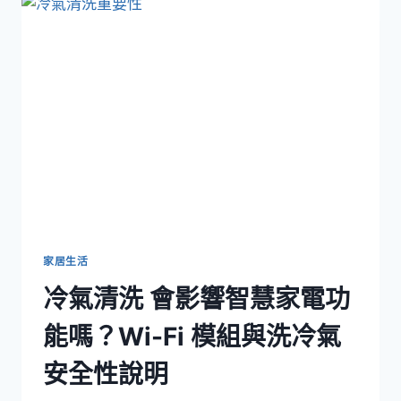
作
指
南：
HKSSC
與
管
理
處
的
日
常
配
合
要
家居生活
點
冷氣清洗 會影響智慧家電功
能嗎？Wi-Fi 模組與洗冷氣
安全性說明