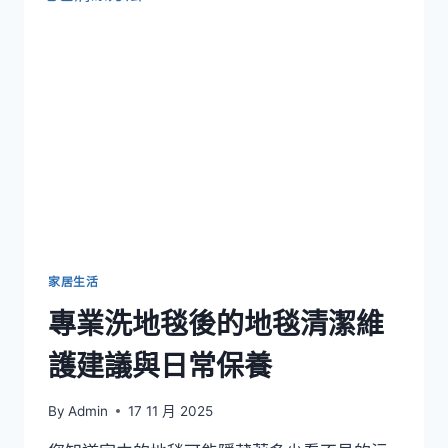
服
務
對
辦
公
室
節
能
的
貢
獻
家居生活
專業洗地毯後的地毯清潔維
護建議與日常保養
By
Admin
17 11 月 2025