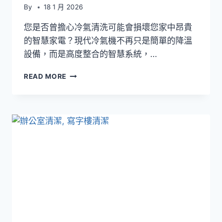
By
18 1 月 2026
您是否曾擔心冷氣清洗可能會損壞您家中昂貴
的智慧家電？現代冷氣機不再只是簡單的降溫
設備，而是高度整合的智慧系統，…
冷
READ MORE
氣
清
洗
會
影
響
智
慧
家
電
功
能
嗎？
WI-