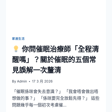
清
除
頑
固
污
漬
與
防
家居生活
水
你問催眠治療師「全程清
處
理
醒嗎」？關於催眠的五個常
的
完
見誤解一次釐清
整
步
驟
By
Admin
17 3 月 2026
「催眠係咪會失去意識？」 「我會唔會做出唔
想做的事？」 「係咪要完全放鬆先得？」 這些
問題幾乎每一個初次考慮催…