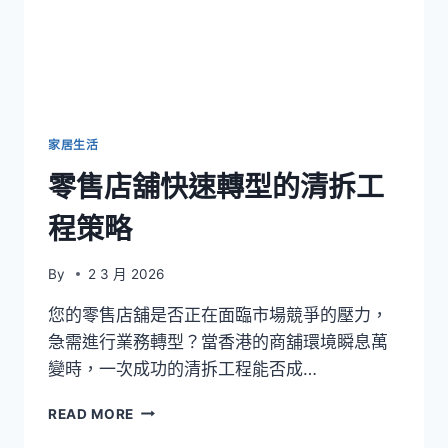
裝
修
設
計
公
司
佈
家居生活
局
零售店舖快速轉型的清拆工
程策略
By
2 3 月 2026
您的零售店舖是否正在面臨市場競爭的壓力，
急需進行業務轉型？當香港的商舖環境瞬息萬
變時，一次成功的清拆工程能否成…
零
READ MORE
售