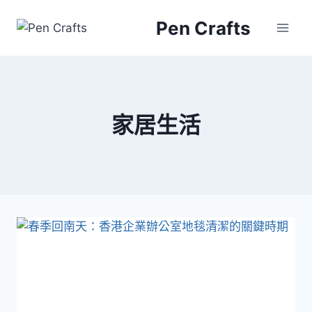
Skip
Pen Crafts
to
content
家居生活