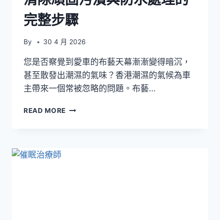
完整步驟
By
30 4 月 2026
您是否察覺到愛車的布藝天幕漸漸變得暗沉，
甚至散發出潮濕的氣味？香港潮濕的氣候為車
主帶來一個常被忽略的問題。布藝…
車
READ MORE
廂
深
層
清
潔
布
藝
天
幕
篇：