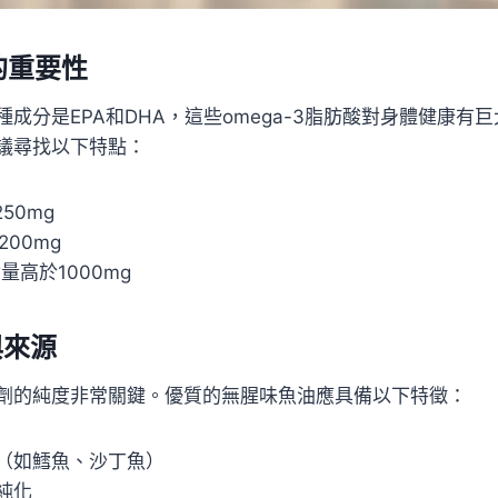
的重要性
成分是EPA和DHA，這些omega-3脂肪酸對身體健康有
議尋找以下特點：
50mg
200mg
含量高於1000mg
與來源
劑的純度非常關鍵。優質的無腥味魚油應具備以下特徵：
（如鱈魚、沙丁魚）
純化