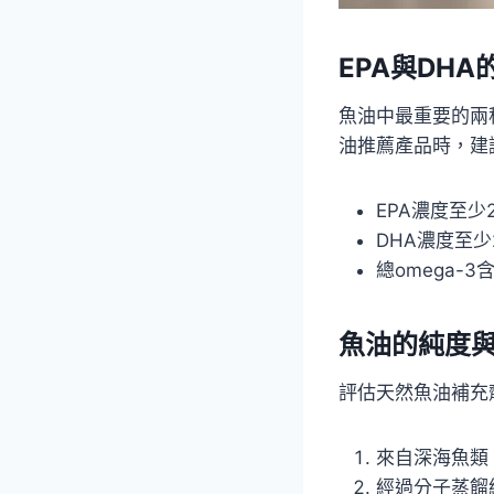
EPA與DHA
魚油中最重要的兩種
油推薦產品時，建
EPA濃度至少2
DHA濃度至少
總omega-3
魚油的純度
評估天然魚油補充
來自深海魚類
經過分子蒸餾