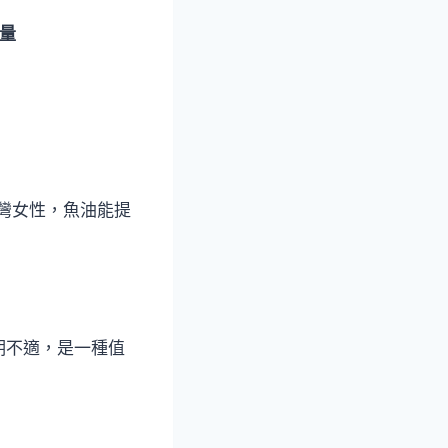
量
台灣女性，魚油能提
期不適，是一種值