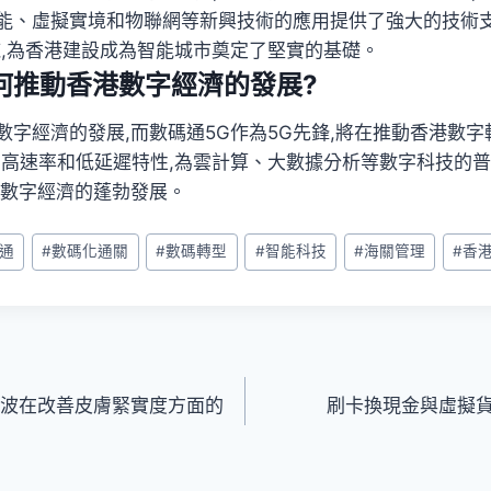
能、虛擬實境和物聯網等新興技術的應用提供了強大的技術支
施,為香港建設成為智能城市奠定了堅實的基礎。
何推動香港數字經濟的發展?
數字經濟的發展,而數碼通5G作為5G先鋒,將在推動香港數
的高速率和低延遲特性,為雲計算、大數據分析等數字科技的
港數字經濟的蓬勃發展。
通
#
數碼化通關
#
數碼轉型
#
智能科技
#
海關管理
#
香
矽谷電波在改善皮膚緊實度方面的
刷卡換現金與虛擬