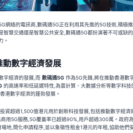
5G網絡的電訊商,數碼通5G正在利用其先進的5G技術,積極
是智慧交通還是智慧公共安全,數碼通5G都扮演著不可或缺的
力。
推動數字經濟發展
數字經濟的發展,而
數碼通5G
作為5G先鋒,將在推動香港數
G
的高速率和低延遲特性,為雲計算、大數據分析等數字科技
進香港數字經濟的蓬勃發展。
投資超過1,500億港元用於創新科技發展,包括推動數字經
出商用5G服務,5G覆蓋率已超過90%,用戶超過300萬。政
政府場地,簡化申請程序,並以象徵性租金1港元的年租,協助他們