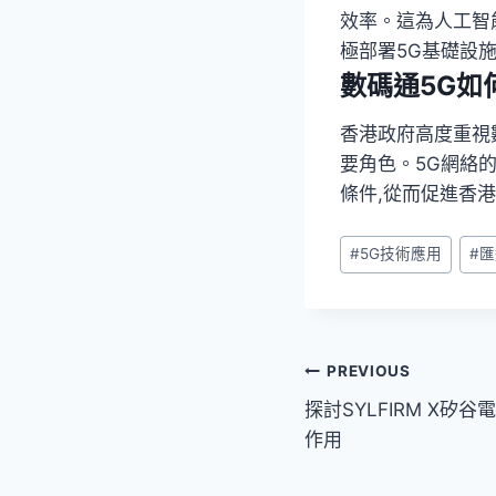
效率。這為人工智
極部署5G基礎設
數碼通5G如
香港政府高度重視
要角色。5G網絡
條件,從而促進香
Post
#
5G技術應用
#
匯
Tags:
文
PREVIOUS
探討SYLFIRM X
章
作用
導