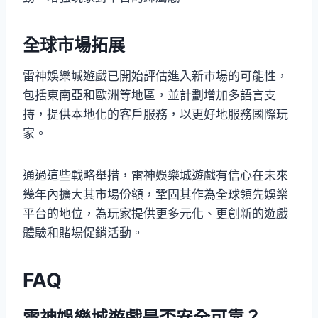
全球市場拓展
雷神娛樂城遊戲已開始評估進入新市場的可能性，
包括東南亞和歐洲等地區，並計劃增加多語言支
持，提供本地化的客戶服務，以更好地服務國際玩
家。
通過這些戰略舉措，雷神娛樂城遊戲有信心在未來
幾年內擴大其市場份額，鞏固其作為全球領先娛樂
平台的地位，為玩家提供更多元化、更創新的遊戲
體驗和賭場促銷活動。
FAQ
雷神娛樂城遊戲是否安全可靠？