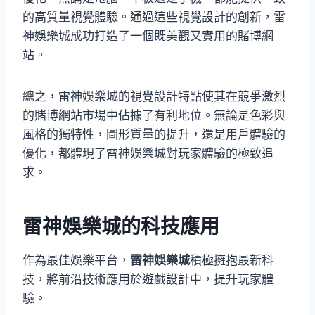
的高質量視覺體驗。通過這些視覺設計的創新，雷
神娛樂城成功打造了一個既美觀又實用的賭博網
站。
總之，雷神娛樂城的視覺設計特點使其在競爭激烈
的賭博網站市場中佔據了有利地位。無論是色彩與
風格的獨特性，圖形質量的提升，還是用戶體驗的
優化，都體現了雷神娛樂城對玩家體驗的極致追
求。
雷神娛樂城的科技應用
作為最佳娛樂平台，
雷神娛樂城
積極擁抱最新科
技，將前沿技術應用於遊戲設計中，提升玩家體
驗。