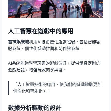
人工智慧在遊戲中的應用
雷神娛樂城
利用AI技術優化遊戲體驗，包括智能客
服系統、個性化遊戲推薦和防作弊系統。
AI系統能夠學習玩家的遊戲偏好，提供量身定制的
遊戲建議，增強玩家的參與度。
「人工智慧技術的應用，使我們的遊戲體驗更加
個性化和智能化。」
數據分析驅動的設計