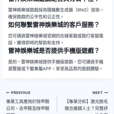
雷神娛樂城遊戲採用隨機數生成器（RNG）技術，
確保遊戲的公平性和公正性。
如何聯繫雷神娛樂城的客戶服務？
您可通過雷神娛樂城官網的在線客服或撥打客服電
話，獲得即時的幫助和支持。
雷神娛樂城是否提供手機版遊戲？
是的，雷神娛樂城提供手機版遊戲，您可通過手機
瀏覽器或下載專屬APP，享受高品質的遊戲體驗。
文
PREVIOUS
NEXT
專業工具應用於除甲醛
【專業分析】激光脫毛
章
公司、去甲醛及除甲醛
適合邊類人士？完整評