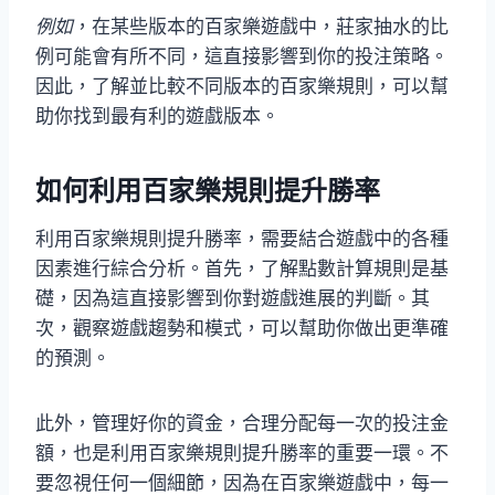
例如
，在某些版本的百家樂遊戲中，莊家抽水的比
例可能會有所不同，這直接影響到你的投注策略。
因此，了解並比較不同版本的百家樂規則，可以幫
助你找到最有利的遊戲版本。
如何利用百家樂規則提升勝率
利用百家樂規則提升勝率，需要結合遊戲中的各種
因素進行綜合分析。首先，了解點數計算規則是基
礎，因為這直接影響到你對遊戲進展的判斷。其
次，觀察遊戲趨勢和模式，可以幫助你做出更準確
的預測。
此外，管理好你的資金，合理分配每一次的投注金
額，也是利用百家樂規則提升勝率的重要一環。不
要忽視任何一個細節，因為在百家樂遊戲中，每一