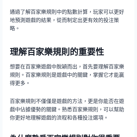
通過了解百家樂規則中的點數計算，玩家可以更好
地預測遊戲的結果，從而制定出更有效的投注策
略。
理解百家樂規則的重要性
想要在百家樂遊戲中脫穎而出，首先要理解百家樂
規則。百家樂規則是遊戲中的關鍵，掌握它才能贏
得更多。
百家樂規則不僅僅是遊戲的方法，更是你能否在遊
戲中佔據優勢的關鍵。熟悉百家樂規則，可以幫助
你更好地理解遊戲的流程和各種投注選項。