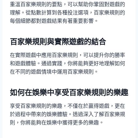
重溫百家樂規則的要點，可以幫助你鞏固對遊戲的
理解。從點數計算到各種投注選項，百家樂規則的
每個細節都對遊戲結果有著重要影響。
百家樂規則與實際遊戲的結合
在實際遊戲中應用百家樂規則，可以提升你的勝率
和遊戲體驗。通過實踐，你將能夠更好地理解如何
在不同的遊戲情境中運用百家樂規則。
如何在娛樂中享受百家樂規則的樂趣
享受百家樂規則的樂趣，不僅在於贏得遊戲，更在
於過程中帶來的娛樂體驗。透過深入了解百家樂規
則，你將能夠在娛樂中獲得更多的樂趣。