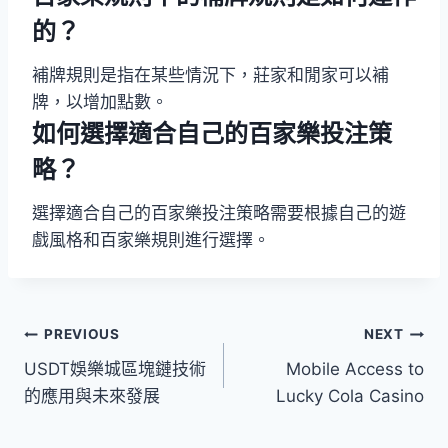
的？
補牌規則是指在某些情況下，莊家和閒家可以補
牌，以增加點數。
如何選擇適合自己的百家樂投注策
略？
選擇適合自己的百家樂投注策略需要根據自己的遊
戲風格和百家樂規則進行選擇。
文
PREVIOUS
NEXT
USDT娛樂城區塊鏈技術
Mobile Access to
章
的應用與未來發展
Lucky Cola Casino
導