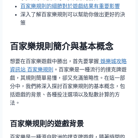
百家樂規則的細節對於遊戲結果有重要影響
深入了解百家樂規則可以幫助你做出更好的決
策
百家樂規則簡介與基本概念
想要在百家樂遊戲中勝出，首先要掌握
娛樂城攻略
資訊站
百家樂規則
。百家樂是一種流行的撲克牌遊
戲，其規則簡單易懂，卻又充滿策略性。在這一部
分中，我們將深入探討百家樂規則的基本概念，包
括遊戲的背景、各種投注選項以及點數計算的方
法。
百家樂規則的遊戲背景
百家樂是一種源自歐洲的撲克牌遊戲，隨著時間的