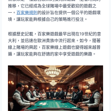
推移，它已經成為全球賭場中最受歡迎的遊戲之
一。
百家樂規則
的設計旨在提供一個公平的遊戲環
境，讓玩家能夠根據自己的策略進行投注。
根據歷史記載，百家樂遊戲最早出現在19世紀的意
大利，並迅速在歐洲貴族中流行起來。如今，隨著
線上賭場的興起，百家樂線上遊戲也變得越來越普
遍，讓玩家能夠在舒適的家中享受遊戲的樂趣。