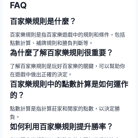
FAQ
百家樂規則是什麼？
百家樂規則是指百家樂遊戲中的規則和條件，包括
點數計算、補牌規則和勝負判斷等。
為什麼了解百家樂規則很重要？
了解百家樂規則是玩好百家樂的關鍵，可以幫助你
在遊戲中做出正確的決定。
百家樂規則中的點數計算是如何運作
的？
點數計算是指計算莊家和閒家的點數，以決定勝
負。
如何利用百家樂規則提升勝率？