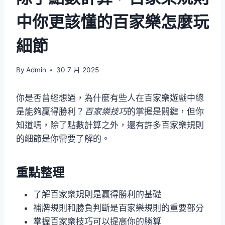
中你更該懂的百家樂怎麼玩
細節
By
Admin
30 7 月 2025
你是否曾經想過，為什麼有些人在百家樂遊戲中總
是能夠贏得勝利？
百家樂技巧
的掌握是關鍵，但你
知道嗎，除了點數計算之外，還有許多百家樂規則
的細節是你需要了解的。
重點整理
了解百家樂規則是贏得勝利的基礎
補牌規則和勝負判斷是百家樂規則的重要部分
掌握百家樂技巧可以提高你的勝算