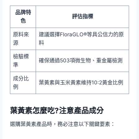
品牌特
評估指標
色
原料來
建議選擇FloraGLO®等具公信力的原
源
料
檢驗標
確保通過503項微生物、重金屬檢測
準
成分比
葉黃素與玉米黃素維持10:2黃金比例
例
葉黃素怎麼吃?注意產品成分
選購葉黃素產品時，務必注意以下關鍵要素：