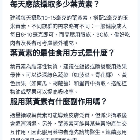
每天應該攝取多少葉黃素？
建議每天攝取10-15毫克的葉黃素，搭配2毫克的玉
米黃素。不同族群的需求略有不同：一般健康成人
每日6-10毫克即可，而高壓用眼族、3C族、偏好吃
肉者及長者可考慮額外補充。
葉黃素的最佳食用方式是什麼？
葉黃素為脂溶性物質，建議在飯後或隨餐服用效果
最佳。可以從深綠色蔬菜（如菠菜、青花椰）、黃
色蔬果（如南瓜、胡蘿蔔）和蛋黃中攝取。搭配植
物油或堅果可以提高吸收率。
服用葉黃素有什麼副作用嗎？
過量攝取葉黃素可能導致皮膚泛黃，但減少攝取後
會逐漸消退。另外，葉黃素可能與某些藥物產生交
互作用，因此服用藥物者應先諮詢醫生。連續服用