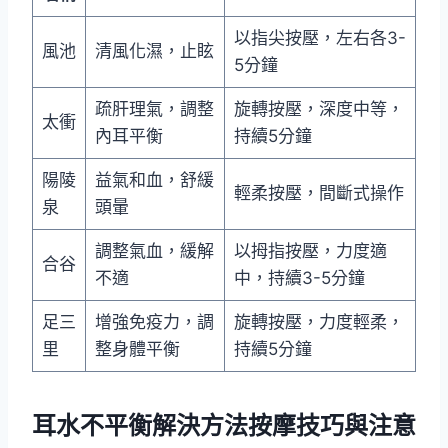
以指尖按壓，左右各3-
風池
清風化濕，止眩
5分鐘
疏肝理氣，調整
旋轉按壓，深度中等，
太衝
內耳平衡
持續5分鐘
陽陵
益氣和血，舒緩
輕柔按壓，間斷式操作
泉
頭暈
調整氣血，緩解
以拇指按壓，力度適
合谷
不適
中，持續3-5分鐘
足三
增強免疫力，調
旋轉按壓，力度輕柔，
里
整身體平衡
持續5分鐘
耳水不平衡解決方法按摩技巧與注意