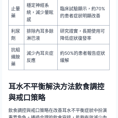
穩定神經系
止暈
臨床試驗顯示，約70%
統，減少暈眩
藥
的患者症狀明顯改善
感
利尿
排除內耳多餘
研究證實，長期使用可
劑
淋巴液
降低症狀復發率
抗組
減少內耳炎症
約50%的患者報告症狀
織胺
反應
緩解
藥
耳水不平衡解決方法飲食調控
與戒口策略
飲食調控與戒口策略在改善耳水不平衡症狀中扮演
重要角色。通過合理的飲食安排，能夠有效減少內