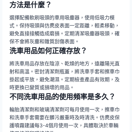
方法是什麼？
選擇配備軟刷吸頭的車用吸塵器，使用低吸力模
式。保持吸頭與仿麂皮表面一定距離，輕柔移動，
避免直接接觸造成磨損。定期清潔吸塵器吸頭，確
保不會將灰塵和雜質刮傷表面。
洗車用品如何正確存放？
將洗車用品存放在陰涼、乾燥的地方，遠離陽光直
射和高溫。密封清潔劑瓶蓋，將洗車手套和擦車巾
掛起或平放，避免潮濕。定期檢查產品有效期，及
時更換已變質或損壞的用品。
不同洗車用品的使用頻率是多久？
輪胎清潔劑和玻璃清潔劑可每月使用一次，擦車巾
和洗車手套需要在髒污嚴重時及時清洗。仿麂皮保
護噴霧建議每3-4個月使用一次，具體取決於車輛