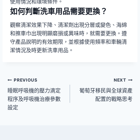
使用情況和環境條件。
如何判斷洗車用品需要更換？
觀察清潔效果下降、清潔劑出現分層或變色、海綿
和擦車巾出現明顯磨損或異味時，就需要更換。遵
守產品說明的有效期限，並根據使用頻率和車輛清
潔情況及時更新洗車用品。
文
PREVIOUS
NEXT
睡眠呼吸機的壓力滴定
葡萄牙移民與全球資產
章
程序及呼吸機治療參數
配置的戰略思考
導
設定
覽