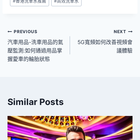
#
香港洗車水推薦
#
高效洗車水
文
PREVIOUS
NEXT
汽車用品-洗車用品的氣
5G寬頻如何改善視頻會
章
壓監測:如何通過用品掌
議體驗
導
握愛車的輪胎狀態
覽
Similar Posts