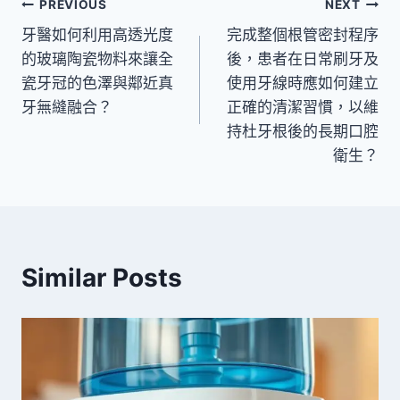
文
PREVIOUS
NEXT
牙醫如何利用高透光度
完成整個根管密封程序
章
的玻璃陶瓷物料來讓全
後，患者在日常刷牙及
導
瓷牙冠的色澤與鄰近真
使用牙線時應如何建立
牙無縫融合？
正確的清潔習慣，以維
覽
持杜牙根後的長期口腔
衛生？
Similar Posts