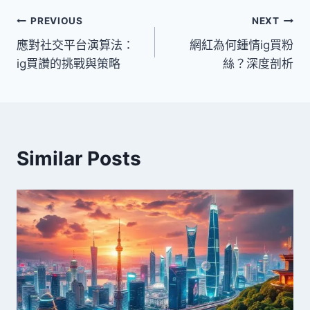
文
PREVIOUS
NEXT
應對社交平台演算法：
網紅為何鍾情ig買粉
章
ig買讚的挑戰與策略
絲？深度剖析
導
覽
Similar Posts