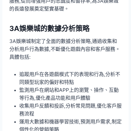
服務,從而增強用戶的忠誠度和留存率,為3A娛樂城
的長遠發展奠定堅實基礎。
3A娛樂城的數據分析策略
3A娛樂城制定了全面的數據分析策略,通過收集和
分析用戶行為數據,不斷優化遊戲內容和客戶服務。
具體包括:
追蹤用戶在各遊戲模式下的表現和行為,分析不
同類型玩家的偏好和特點
監測用戶在網站和APP上的瀏覽、操作、互動
等行為,優化產品功能和用戶體驗
收集用戶反饋和投訴,分析常見問題,優化客戶服
務流程
運用大數據和機器學習技術,預測用戶需求,制定
個性化的營銷策略