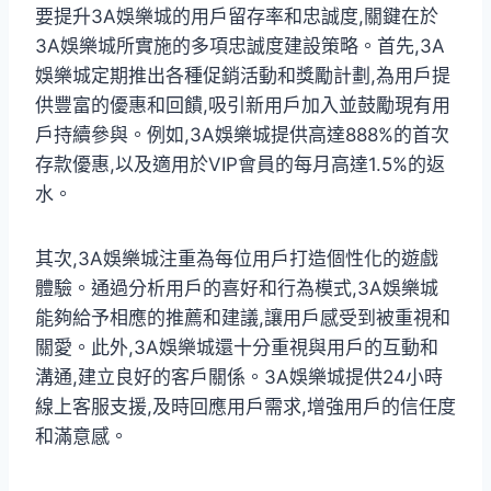
要提升3A娛樂城的用戶留存率和忠誠度,關鍵在於
3A娛樂城所實施的多項忠誠度建設策略。首先,3A
娛樂城定期推出各種促銷活動和獎勵計劃,為用戶提
供豐富的優惠和回饋,吸引新用戶加入並鼓勵現有用
戶持續參與。例如,3A娛樂城提供高達888%的首次
存款優惠,以及適用於VIP會員的每月高達1.5%的返
水。
其次,3A娛樂城注重為每位用戶打造個性化的遊戲
體驗。通過分析用戶的喜好和行為模式,3A娛樂城
能夠給予相應的推薦和建議,讓用戶感受到被重視和
關愛。此外,3A娛樂城還十分重視與用戶的互動和
溝通,建立良好的客戶關係。3A娛樂城提供24小時
線上客服支援,及時回應用戶需求,增強用戶的信任度
和滿意感。