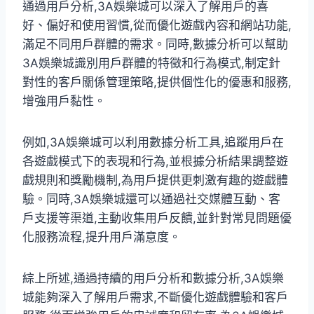
通過用戶分析,3A娛樂城可以深入了解用戶的喜
好、偏好和使用習慣,從而優化遊戲內容和網站功能,
滿足不同用戶群體的需求。同時,數據分析可以幫助
3A娛樂城識別用戶群體的特徵和行為模式,制定針
對性的客戶關係管理策略,提供個性化的優惠和服務,
增強用戶黏性。
例如,3A娛樂城可以利用數據分析工具,追蹤用戶在
各遊戲模式下的表現和行為,並根據分析結果調整遊
戲規則和獎勵機制,為用戶提供更刺激有趣的遊戲體
驗。同時,3A娛樂城還可以通過社交媒體互動、客
戶支援等渠道,主動收集用戶反饋,並針對常見問題優
化服務流程,提升用戶滿意度。
綜上所述,通過持續的用戶分析和數據分析,3A娛樂
城能夠深入了解用戶需求,不斷優化遊戲體驗和客戶