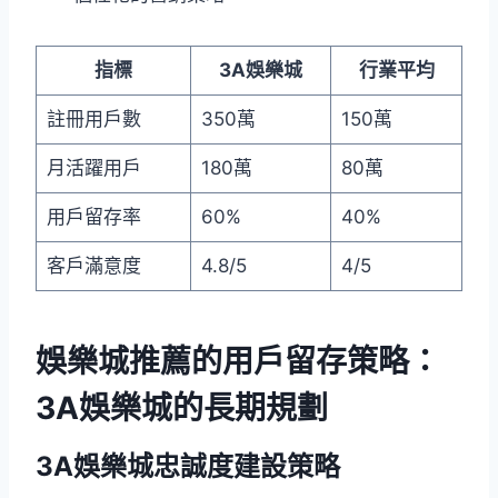
指標
3A娛樂城
行業平均
註冊用戶數
350萬
150萬
月活躍用戶
180萬
80萬
用戶留存率
60%
40%
客戶滿意度
4.8/5
4/5
娛樂城推薦的用戶留存策略：
3A娛樂城的長期規劃
3A娛樂城忠誠度建設策略