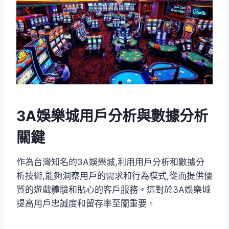
3A娛樂城用戶分析與數據分析
關鍵
作為台灣知名的3A娛樂城,利用用戶分析和數據分
析技術,能夠洞察用戶的需求和行為模式,從而提供優
質的遊戲體驗和貼心的客戶服務。這對於3A娛樂城
提高用戶忠誠度和留存率至關重要。