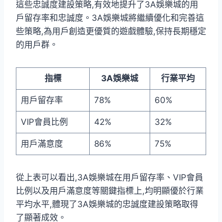
這些忠誠度建設策略,有效地提升了3A娛樂城的用
戶留存率和忠誠度。3A娛樂城將繼續優化和完善這
些策略,為用戶創造更優質的遊戲體驗,保持長期穩定
的用戶群。
指標
3A娛樂城
行業平均
用戶留存率
78%
60%
VIP會員比例
42%
32%
用戶滿意度
86%
75%
從上表可以看出,3A娛樂城在用戶留存率、VIP會員
比例以及用戶滿意度等關鍵指標上,均明顯優於行業
平均水平,體現了3A娛樂城的忠誠度建設策略取得
了顯著成效。