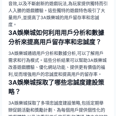
音效,以及不斷創新的遊戲玩法,為玩家提供獨特而引
人入勝的遊戲體驗。這些獨特的遊戲特色吸引了大
量用戶,並提高了3A娛樂城的用戶留存率和忠誠
度。
3A娛樂城如何利用用戶分析和數據
分析來提高用戶留存率和忠誠度？
3A娛樂城通過用戶分析和數據分析,可以了解用戶
需求和行為模式。這些分析結果可以幫助3A娛樂城
改善遊戲體驗、優化網站功能、提供更有價值的福
利,從而增強用戶的忠誠度和提高用戶的留存率。
3A娛樂城採取了哪些忠誠度建設策
略？
3A娛樂城採取了多項忠誠度建設策略,包括定期舉
辦促銷活動和獎勵計劃、為每個用戶提供個性化的