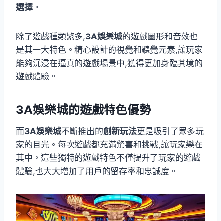
選擇
。
除了遊戲種類繁多,
3A娛樂城
的遊戲圖形和音效也
是其一大特色。精心設計的視覺和聽覺元素,讓玩家
能夠沉浸在逼真的遊戲場景中,獲得更加身臨其境的
遊戲體驗。
3A娛樂城的遊戲特色優勢
而
3A娛樂城
不斷推出的
創新玩法
更是吸引了眾多玩
家的目光。每次遊戲都充滿驚喜和挑戰,讓玩家樂在
其中。這些獨特的遊戲特色不僅提升了玩家的遊戲
體驗,也大大增加了用戶的留存率和忠誠度。