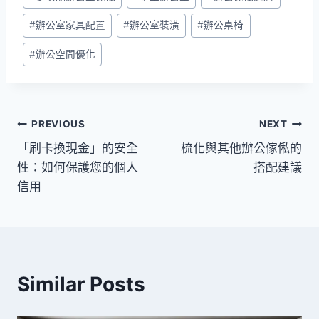
Tags:
#
辦公室家具配置
#
辦公室裝潢
#
辦公桌椅
#
辦公空間優化
文
PREVIOUS
NEXT
「刷卡換現金」的安全
梳化與其他辦公傢俬的
章
性：如何保護您的個人
搭配建議
導
信用
覽
Similar Posts